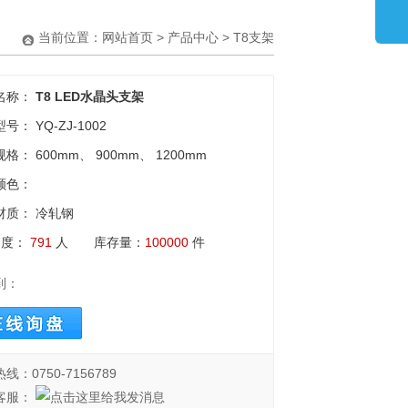
当前位置：
网站首页
>
产品中心
> T8支架
名称：
T8 LED水晶头支架
号： YQ-ZJ-1002
格： 600mm、 900mm、 1200mm
颜色：
材质： 冷轧钢
 度：
791
人 库存量：
100000
件
到：
线：0750-7156789
客服：